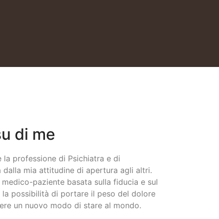
u di me
e la professione di Psichiatra e di
dalla mia attitudine di apertura agli altri.
 medico-paziente basata sulla fiducia e sul
la possibilità di portare il peso del dolore
scere un nuovo modo di stare al mondo.